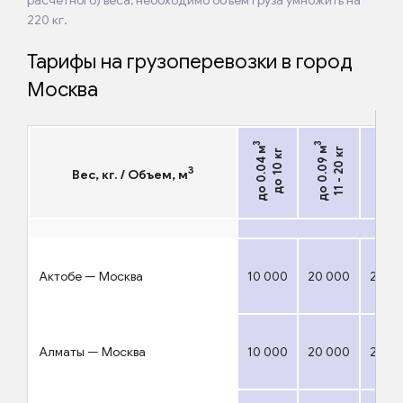
220 кг.
Тарифы на грузоперевозки в город
Москва
3
3
3
21 - 5
до 0.04 м
до 0.09 м
11 - 20 кг
до 10 кг
до 0.2 м
3
Вес, кг. / Объем, м
₸
Актобе — Москва
10 000
20 000
27 0
Алматы — Москва
10 000
20 000
27 0